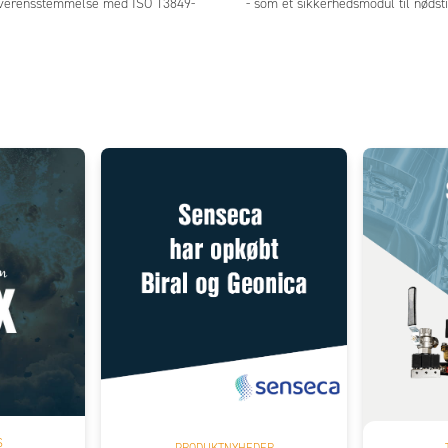
i overensstemmelse med ISO 13849-
- som et sikkerhedsmodul til nødst
Add as new cart row
 to existing cart row
S
PRODUKTNYHEDER