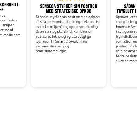
KKERHED I
SENSECA STYRKER SIN POSITION
SÅDAN 
ER
MED STRATEGISKE OPKØB
TRYKLUFT 
ères
Senseca styrker sin position med opkøbet
Optimer jeres
begreb inden
af Biral og Geonica, der bringer ekspertise
energiforbru
 i miljøer
inden for miljømåling og sensorteknologi.
Emerson Aven
 grund af
Dette strategiske skridt kombinerer
intelligente 
art medie som
avanceret teknologi og bæredygtige
trykluftsflowe
løsninger til Smart City-udvikling,
og hjælper me
vedvarende energi og
produktionsf
præcisionsmålinger.
dataindsamlin
bedre beslutn
sikre en mere