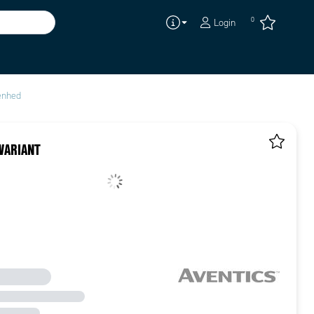
0
Login
senhed
VARIANT