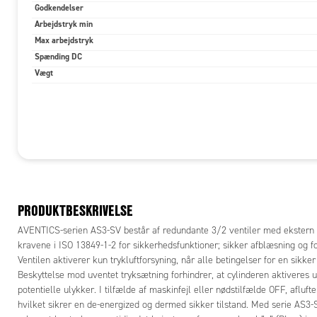
Godkendelser
Arbejdstryk min
Max arbejdstryk
Spænding DC
Vægt
PRODUKTBESKRIVELSE
AVENTICS-serien AS3-SV består af redundante 3/2 ventiler med ekstern pil
kravene i ISO 13849-1-2 for sikkerhedsfunktioner; sikker afblæsning og f
Ventilen aktiverer kun trykluftforsyning, når alle betingelser for en sikker
Beskyttelse mod uventet tryksætning forhindrer, at cylinderen aktiveres uti
potentielle ulykker. I tilfælde af maskinfejl eller nødstilfælde OFF, aflufte
hvilket sikrer en de-energized og dermed sikker tilstand. Med serie AS3-