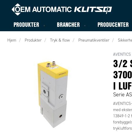
PRODUKTER
BRANCHER
PRODUCENTER
Hjem
Produkter
Tryk & flow
Pneumatikventiler
Sikkerhe
AVENTICS
3/2 
3700
I LU
Serie A
AVENTICS-s
med ekstern
13849-1-2 f
forebyggels
trykluftfor