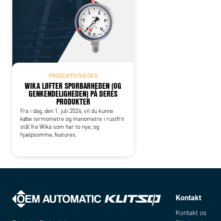
PRODUKTNYHEDER
WIKA LØFTER SPORBARHEDEN (OG
GENKENDELIGHEDEN) PÅ DERES
PRODUKTER
Fra i dag, den 1. juli 2024, vil du kunne
købe termometre og manometre i rustfrit
stål fra Wika som har to nye, og
hjælpsomme, features.
Kontakt
Kontakt os