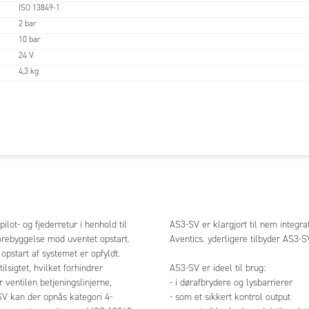
ISO 13849-1
2 bar
10 bar
24 V
4,3 kg
ot- og fjederretur i henhold til
AS3-SV er klargjort til nem integ
orebyggelse mod uventet opstart.
Aventics. yderligere tilbyder AS3-S
 opstart af systemet er opfyldt.
lsigtet, hvilket forhindrer
AS3-SV er ideel til brug:
r ventilen betjeningslinjerne,
- i dørafbrydere og lysbarrierer
SV kan der opnås kategori 4-
- som et sikkert kontrol output