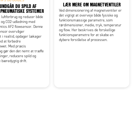
LÆR MERE OM MAGNETVENTILER
UNDGÅR DU SPILD AF
I PNEUMATISKE SYSTEMER
Ved dimensionering af magnetventiler er
det vigtigt at overveje både fysiske og
 luftforbrug og reducer både
funktionsmæssige parametre, som
g og CO2-udledning med
rørdimensioner, medie, tryk, temperatur
tics AF2 flowsensor. Denne
og flow. Her beskrives de forskellige
sensor overvåger
funktionsparametre for at skabe en
t i realtid, opdager lækager
dybere forståelse af processen.
d at forbedre
lowet. Med præcis
g gør den det nemt at træffe
inger, reducere spild og
 bæredygtig drift.