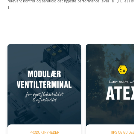
relevant kontrol og samtidig det højeste performance level ”e” (PL. e) 
1.
Add
PRODUKTNYHEDER
TIPS OG GUIDE