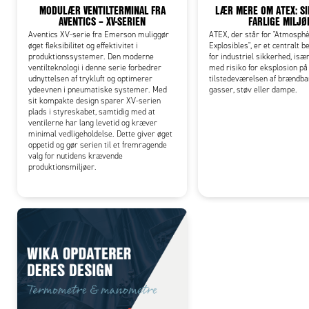
MODULÆR VENTILTERMINAL FRA
LÆR MERE OM ATEX: SI
AVENTICS – XV-SERIEN
FARLIGE MILJØ
Aventics XV-serie fra Emerson muliggør
ATEX, der står for "Atmosph
øget fleksibilitet og effektivitet i
Explosibles", er et centralt 
produktionssystemer. Den moderne
for industriel sikkerhed, især
ventilteknologi i denne serie forbedrer
med risiko for eksplosion på
udnyttelsen af trykluft og optimerer
tilstedeværelsen af brændb
ydeevnen i pneumatiske systemer. Med
gasser, støv eller dampe.
sit kompakte design sparer XV-serien
plads i styreskabet, samtidig med at
ventilerne har lang levetid og kræver
minimal vedligeholdelse. Dette giver øget
oppetid og gør serien til et fremragende
valg for nutidens krævende
produktionsmiljøer.