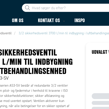
OM OS
KONTAKT OS
INSPO
dsventil
3/2 sikkerhedsventil 3700 l/min til indbygning i luftbehandling
SIKKERHEDSVENTIL
UDVALGT 
 L/MIN TIL INDBYGNING
FTBEHANDLINGSENHED
S3-SV
erien AS3-SV består af redundante 3/2 ventiler
 pilot- og fjederretur i henhold til kravene i ISO
or sikkerhedsfunktioner; sikker afblæsning og
e mod uventet opstart. Ventilen aktiverer kun
syning, når alle betingelser for en sikker opstart af