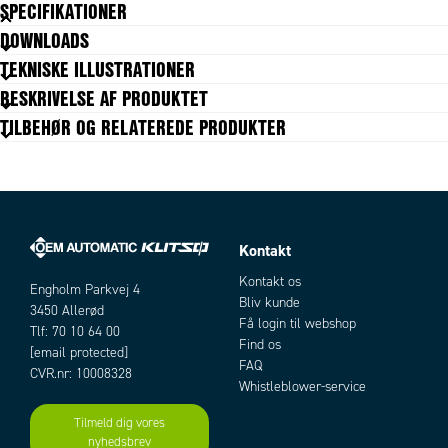
SPECIFIKATIONER
DOWNLOADS
Godkendelser
ISO 14743:2004, PED, REACH, RoHS
TEKNISKE ILLUSTRATIONER
Materiale body
Forniklet messing
BESKRIVELSE AF PRODUKTET
Materiale frikoblingsring
Forniklet messing
TILBEHØR OG RELATEREDE PRODUKTER
Materiale pakning
NBR
Pakningsstørrelse
10 pc
Slangediameter
1/8"-slang
Temperaturområde fra
-20 °C
Temperaturområde til
80 °C
Trykområde max
20 bar
Kontakt
Trykområde min
Artikler
-0,99 bar
Kontakt os
Engholm Parkvej 4
Bliv kunde
3450 Allerød
Få login til webshop
Tlf: 70 10 64 00
Find os
[email protected]
FAQ
CVR.nr: 10008328
Whistleblower-service
Tilmeld dig vores
nyhedsbrev