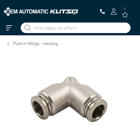
0
Push-in fittings - messing