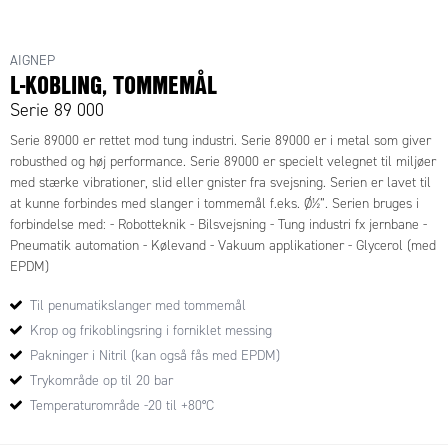
AIGNEP
L-KOBLING, TOMMEMÅL
Serie 89 000
Serie 89000 er rettet mod tung industri. Serie 89000 er i metal som giver
robusthed og høj performance. Serie 89000 er specielt velegnet til miljøer
med stærke vibrationer, slid eller gnister fra svejsning. Serien er lavet til
at kunne forbindes med slanger i tommemål f.eks. Ø½”. Serien bruges i
forbindelse med: - Robotteknik - Bilsvejsning - Tung industri fx jernbane -
Pneumatik automation - Kølevand - Vakuum applikationer - Glycerol (med
EPDM)
Til penumatikslanger med tommemål
Krop og frikoblingsring i forniklet messing
Pakninger i Nitril (kan også fås med EPDM)
Trykområde op til 20 bar
Temperaturområde -20 til +80°C