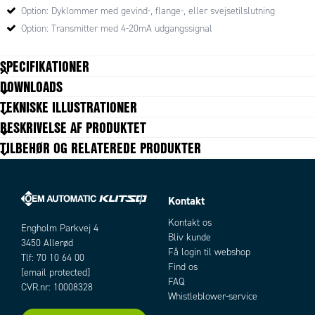
Option: Dyklommer med gevind-, flange-, eller svejsetilslutning
Option: Transmitter med 4-20mA udgangssignal
SPECIFIKATIONER
DOWNLOADS
Godkendelser, Atex
Ex-d
TEKNISKE ILLUSTRATIONER
Indstikslængde
150 mm
BESKRIVELSE AF PRODUKTET
IP-klasse
IP66
TILBEHØR OG RELATEREDE PRODUKTER
Material Sensor Body
Rustfrit stål 316Ti
Materiale hus
Aluminium
Materiale medieberørte del
Rustfrit stål 316Ti
Neck length
0,065 m
Kontakt
Omgivelsestemperatur fra
-40 °C
Kontakt os
Omgivelsestemperatur til
Engholm Parkvej 4
80 °C
Bliv kunde
3450 Allerød
Plug diameter
6 mm
Få login til webshop
Tlf: 70 10 64 00
Temperaturområde fra
-50 °C
Find os
[email protected]
Temperaturområde til
500 °C
FAQ
CVR.nr: 10008328
Whistleblower-service