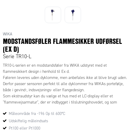
WIKA
MODSTANDSFØLER FLAMMESIKKER UDFØRSEL
(EX D)
Serie TR10-L
TR10-L-serien er en modstandsføler fra WIKA udstyret med et
flammesikkert design i henhold til Ex d.
Føleren leveres uden dyklomme, men anbefales ikke at blive brugt uden.
Derfor passer sensoren perfekt til alle dyklommer fra WIKAs portefølje,
både i gevind-, indsvejsnings- eller flangedesign.
Som ekstraudstyr kan du vælge et hus med et LC-display eller et
"flammevejsarmatur", der er indbygget i tilslutningshovedet, og som
sammen med måleindsatsen genererer et flammehæmmende
Måleområde fra -196 Op til 600°C
mellemrum.
Udskiftelig måleindsats
Pt100 eller Pt1000