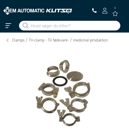
0
Clamps / Tri-clamp - Til fødevare- / medicinal-produktion