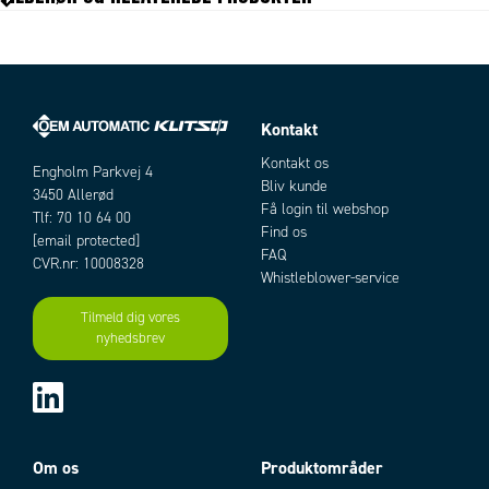
Kontakt
Artikler
Kontakt os
Engholm Parkvej 4
Bliv kunde
3450 Allerød
Få login til webshop
Tlf: 70 10 64 00
Find os
[email protected]
FAQ
CVR.nr: 10008328
Whistleblower-service
Tilmeld dig vores
nyhedsbrev
Add as new cart row
Add to existing cart row
Om os
Produktområder