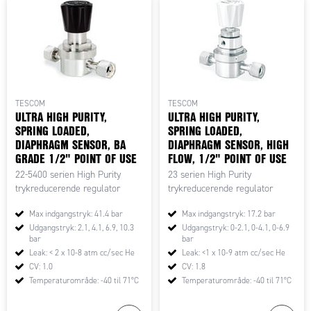
TESCOM
TESCOM
ULTRA HIGH PURITY,
ULTRA HIGH PURITY,
SPRING LOADED,
SPRING LOADED,
DIAPHRAGM SENSOR, BA
DIAPHRAGM SENSOR, HIGH
GRADE 1/2" POINT OF USE
FLOW, 1/2" POINT OF USE
22-5400 serien High Purity
23 serien High Purity
trykreducerende regulator
trykreducerende regulator
Max indgangstryk: 41.4 bar
Max indgangstryk: 17.2 bar
Udgangstryk: 2.1, 4.1, 6.9, 10.3
Udgangstryk: 0-2.1, 0-4.1, 0-6.9
bar
bar
Leak: < 2 x 10-8 atm cc/sec He
Leak: <1 x 10-9 atm cc/sec He
CV: 1.0
CV: 1.8
Temperaturområde: -40 til 71°C
Temperaturområde: -40 til 71°C