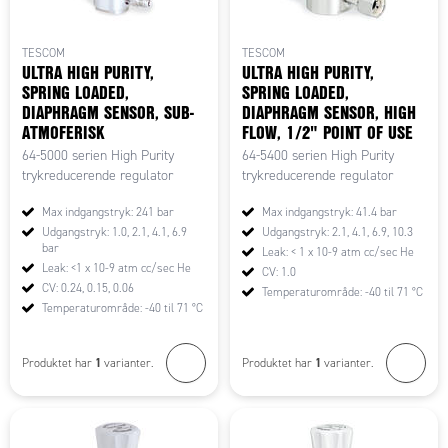
TESCOM
TESCOM
ULTRA HIGH PURITY,
ULTRA HIGH PURITY,
SPRING LOADED,
SPRING LOADED,
DIAPHRAGM SENSOR, SUB-
DIAPHRAGM SENSOR, HIGH
ATMOFERISK
FLOW, 1/2" POINT OF USE
64-5000 serien High Purity
64-5400 serien High Purity
trykreducerende regulator
trykreducerende regulator
Max indgangstryk: 241 bar
Max indgangstryk: 41.4 bar
Udgangstryk: 1.0, 2.1, 4.1, 6.9
Udgangstryk: 2.1, 4.1, 6.9, 10.3
bar
Leak: < 1 x 10-9 atm cc/sec He
Leak: <1 x 10-9 atm cc/sec He
CV: 1.0
CV: 0.24, 0.15, 0.06
Temperaturområde: -40 til 71 °C
Temperaturområde: -40 til 71 °C
1
1
Produktet har
varianter.
Produktet har
varianter.