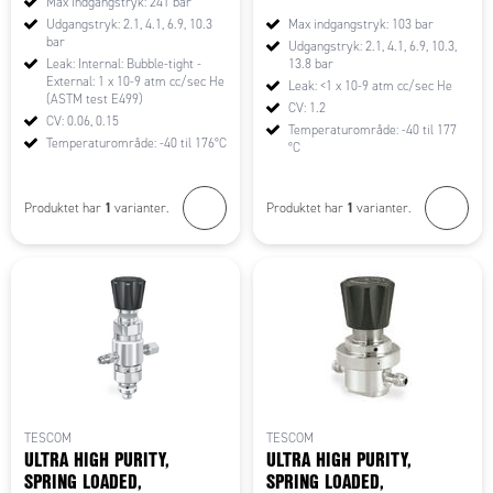
Max indgangstryk: 241 bar
Udgangstryk: 2.1, 4.1, 6.9, 10.3
Max indgangstryk: 103 bar
bar
Udgangstryk: 2.1, 4.1, 6.9, 10.3,
Leak: Internal: Bubble-tight -
13.8 bar
External: 1 x 10-9 atm cc/sec He
Leak: <1 x 10-9 atm cc/sec He
(ASTM test E499)
CV: 1.2
CV: 0.06, 0.15
Temperaturområde: -40 til 177
Temperaturområde: -40 til 176°C
°C
1
1
Produktet har
varianter.
Produktet har
varianter.
TESCOM
TESCOM
ULTRA HIGH PURITY,
ULTRA HIGH PURITY,
SPRING LOADED,
SPRING LOADED,