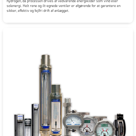
hydrogen, da processen drives af vedvarende energikilder som vind eller
solenergi. Helt rene og ilt-egnede ventiler er afgørende for at garantere en
sikker, effektiv og fejlfri drift af anlægget.