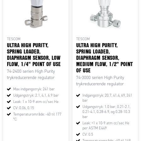
TESCOM
TESCOM
ULTRA HIGH PURITY,
ULTRA HIGH PURITY,
SPRING LOADED,
SPRING LOADED,
DIAPHRAGM SENSOR, LOW
DIAPHRAGM SENSOR,
FLOW, 1/4" POINT OF USE
MEDIUM FLOW, 1/2" POINT
OF USE
74-2400 serien High Purity
trykreducerende regulator
74-3000 serien High Purity
trykreducerende regulator
Max indgangstryk: 241 bar
Udgangstryk: 2.1, 4.1, 6.9 bar
Indgangstryk: 20.7, 41.4, 69, 241
bar
Leak: 1 x 10-9 atm cc/sec He
Udgangstryk: 1.0 bar, 0.21-2.1,
CV: 0.06, 0.15
0.21-4.1, 0.28-6.9, og 0.28-10.3
Temperaturområde: -40 til 177
bar
°C
Leak: <1 x 10-9 atm cc/sec He
per ASTM E449
CV: 0.5
Temperaturområde: -40 til 149