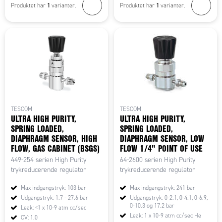
1
1
Produktet har
varianter.
Produktet har
varianter.
TESCOM
TESCOM
ULTRA HIGH PURITY,
ULTRA HIGH PURITY,
SPRING LOADED,
SPRING LOADED,
DIAPHRAGM SENSOR, HIGH
DIAPHRAGM SENSOR, LOW
FLOW, GAS CABINET (BSGS)
FLOW 1/4" POINT OF USE
449-254 serien High Purity
64-2600 serien High Purity
trykreducerende regulator
trykreducerende regulator
Max indgangstryk: 103 bar
Max indgangstryk: 241 bar
Udgangstryk: 1.7 - 27.6 bar
Udgangstryk: 0-2.1, 0-4.1, 0-6.9,
0-10.3 og 17.2 bar
Leak: <1 x 10-9 atm cc/sec
Leak: 1 x 10-9 atm cc/sec He
CV: 1.0