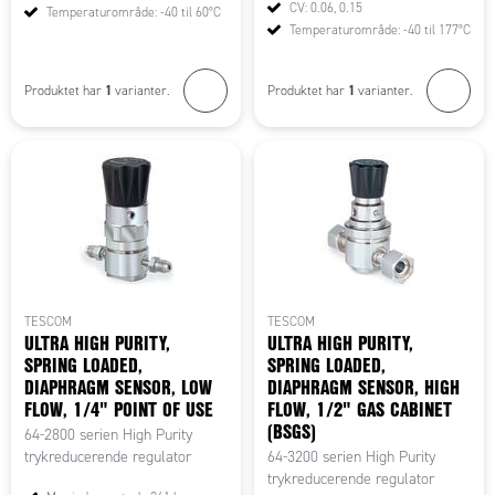
CV: 0.06, 0.15
Temperaturområde: -40 til 60°C
Temperaturområde: -40 til 177°C
1
1
Produktet har
varianter.
Produktet har
varianter.
TESCOM
TESCOM
ULTRA HIGH PURITY,
ULTRA HIGH PURITY,
SPRING LOADED,
SPRING LOADED,
DIAPHRAGM SENSOR, LOW
DIAPHRAGM SENSOR, HIGH
FLOW, 1/4" POINT OF USE
FLOW, 1/2" GAS CABINET
(BSGS)
64-2800 serien High Purity
trykreducerende regulator
64-3200 serien High Purity
trykreducerende regulator