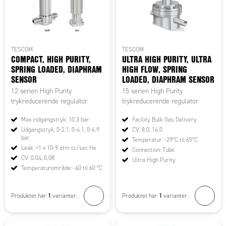
TESCOM
TESCOM
COMPACT, HIGH PURITY,
ULTRA HIGH PURITY, ULTRA
SPRING LOADED, DIAPHRAM
HIGH FLOW, SPRING
SENSOR
LOADED, DIAPHRAM SENSOR
12 serien High Purity
15 serien High Purity
trykreducerende regulator
trykreducerende regulator
Max indgangstryk: 10.3 bar
Facility Bulk Gas Delivery
Udgangstryk: 0-2.1, 0-4.1, 0-6.9
CV: 8.0, 14.0
bar
Temperatur: -29°C til 65°C
Leak: <1 x 10-9 atm cc/sec He
Connection: Tube
CV: 0.04, 0.08
Ultra High Purity
Temperaturområde: -40 til 60 °C
1
1
Produktet har
varianter.
Produktet har
varianter.