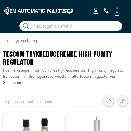
0
Trykregulering
TESCOM TRYKREDUCERENDE HIGH PURITY
REGULATOR
I denne kategori finder du vores trykreducerende "High Purity" regulator
fra Tescom. Vi fører også reservedele til alle Tescom regulator via
Serienummer.
14 produkter med 14 varianter