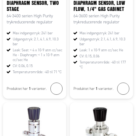
DIAPHRAGM SENSOR, TWO
DIAPHRAGM SENSOR, LOW
STAGE
FLOW, 1/4" GAS CABINET
64-3400 serien High Purity
64-3600 serien High Purity
trykreducerende regulator
trykreducerende regulator
Max indgangstryk: 241 bar
Max indgangstryk: 241 bar
Udgangstryk: 2.1, 4.1, 6.9, 10.3
Udgangstryk: 2.1, 4.1, 6.9, 10.3
bar
bar
Leak: Seat: < 4 x 10-9 atm cc/sec
Leak: 1 x 10-9 atm cc/sec He
He - Diaphragm: < 1 x 10-9 atm
CV: 0.15, 0.06
cc/sec He
Temperaturområde: -40 til 177
CV: 0.06, 0.15
°C
Temperaturområde: -40 til 71 °C
1
1
Produktet har
varianter.
Produktet har
varianter.