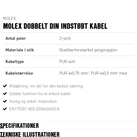
MOLEX
MOLEX DOBBELT DIN INDSTØBT KABEL
Antal poler
2+jord
Materiale i stik
Glasfiberforstærket polypropylen
Kabeltype
PUR sort
Kabelstørrelse
PUR 4x0,75 mm², PUR 4x0,5 mm² med
M12
Afstøbning i en del for den bedste tætning
Maks. strøm
5 A
Dobbel funktion fra et enkelt kabel
Hurtig og enkel installation
Kontaktmodstand
≤4 mΩ
EN175301-803 (DIN43650)-A
IP-klasse
IP65
SPECIFIKATIONER
Isoleringsklasse
VDE0110-1/89
TEKNISKE ILLUSTRATIONER