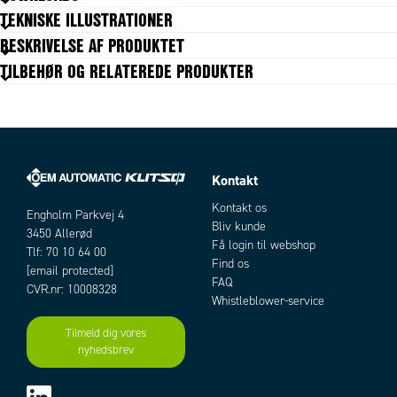
Form / Type
I
TEKNISKE ILLUSTRATIONER
Gevind type test
Cylindrisk
BESKRIVELSE AF PRODUKTET
Godkendelser
PED, REACH, RoHS
TILBEHØR OG RELATEREDE PRODUKTER
Koblingstype
Multipresa
Materiale frikoblingsring
Forniklet messing
Materiale hus
Forniklet messing
Materiale O-ring
NBR
Pakningsstørrelse
10 pc
Temperaturområde fra
-20 °C
Kontakt
Artikler
Temperaturområde til
80 °C
Kontakt os
Tilslutning
G1/4
Engholm Parkvej 4
Bliv kunde
Trykområde max
3450 Allerød
16 bar
Få login til webshop
Tlf: 70 10 64 00
Trykområde min
0 bar
Find os
[email protected]
FAQ
CVR.nr: 10008328
Whistleblower-service
Tilmeld dig vores
nyhedsbrev
Add as new cart row
Add to existing cart row