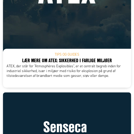
TIPS OG GUIDES
LÆR MERE OM ATEX: SIKKERHED I FARLIGE MILJØER
ATEX, der står for "Atmosphères Explosibles", er et centralt begreb inden for
industriel sikkerhed, især i miljøer med risiko for eksplosion på grund af
tilstedeværelsen af brændbart medie som gasser, støv eller dampe.