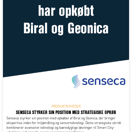
PRODUKTNYHEDER
SENSECA STYRKER SIN POSITION MED STRATEGISKE OPKØB
Senseca styrker sin position med opkøbet af Biral og Geonica, der bringer
ekspertise inden for miljømåling og sensorteknologi. Dette strategiske skridt
kombinerer avanceret teknologi og bæredygtige løsninger til Smart City-