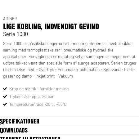
AIGNEP
LIGE KOBLING, INDVENDIGT GEVIND
Serie 1000
Serie 1000 er påstikskoblinger udført i messing. Serien er lavet til sikker
samling med termoplastiske rør i pneumatiske og hydrauliske
applikationer. Forseglingen er metal og selve samlingen er meget nem at
udføre takket være den specielle form af slange-adapteren. Serien bruges
i forbindelse med: - Overtryk - Pneumatisk automation - Kølevand - Inerte
gasser og damp - Inkjet print - Vakuum
Krop og møtrik i forniklet mesing
Trykområde op til 20 bar
Temperaturområde -20 til +80°C
SPECIFIKATIONER
DOWNLOADS
Form / Type
I