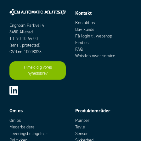
Kontakt
Kontakt os
Engholm Parkvej 4
Bliv kunde
3450 Allerød
Få login til webshop
Tlf: 70 10 64 00
Find os
[email protected]
FAQ
CVR.nr: 10008328
Whistleblower-service
Tilmeld dig vores
nyhedsbrev
Artikler
Om os
Produktområder
Om os
Pumper
Medarbejdere
Tavle
Leveringsbetingelser
Sensor
Add as new cart row
Add to existing cart row
Politikker
Sikkerhed