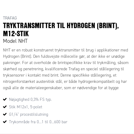
TRAFAG
TRYKTRANSMITTER TIL HYDROGEN (BRINT),
M12-STIK
Model NHT
NHT er en robust konstrueret tryktransmitter til brug i applikationer med
Hydrogen (Brint). Den fuldsvejste målecelle gør, at der ikke er unødige
pakninger. For at overholde de brintspecifikke krav til trykmåling, såsom
skørhed og penetrering, kvalificerede Trafag en speciel stållegering til
tryksensorer i kontakt med brint. Denne specifikke stållegering, et
nitrogenforstærket austenitisk stål, er både hydrogenkompatibelt og har
også alle de materialeegenskaber, som er nødvendige for at bygge
robuste, nøjagtige og langtidsstabile tryksensorer.
Nøjagtighed 0,3% FS typ.
Med den robuste konstruktion og den høje EMC-/EMI-beskyttelse
overholder tryktransmitteren de strengeste industrielle krav.
Stik M12x1, 5-polet
G1/4" procestilslutning
Det yderst fleksible transmitterprogram indeholder mange forskellige
Trykområde fra 0…1 til 0...600 bar
muligheder for andre signaler, tilslutninger osv. Kontakt os for yderligere
informationer.