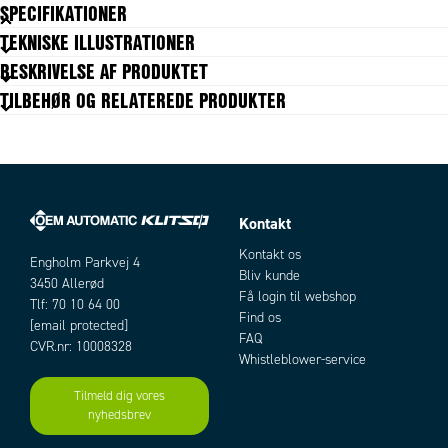
SPECIFIKATIONER
Optioner:
TEKNISKE ILLUSTRATIONER
• Trykområder i psi
BESKRIVELSE AF PRODUKTET
• Alternative tilslutninger: G1/4" NPT, 7/16"-20UNF udvendig,
TILBEHØR OG RELATEREDE PRODUKTER
• Mange forskellige elektriske tilslutninger
• Alternativ nøjagtighed 0,5%
Kontakt
Artikler
Kontakt os
Engholm Parkvej 4
Bliv kunde
3450 Allerød
Få login til webshop
Tlf: 70 10 64 00
Find os
[email protected]
FAQ
CVR.nr: 10008328
Whistleblower-service
Tilmeld dig vores
nyhedsbrev
Add as new cart row
Add to existing cart row